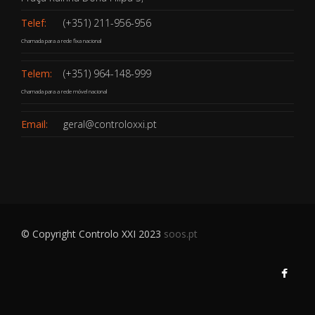
Telef:
(+351) 211-956-956
Chamada para a rede fixa nacional
Telem:
(+351) 964-148-999
Chamada para a rede móvel nacional
Email:
geral@controloxxi.pt
© Copyright Controlo XXI 2023
soos.pt