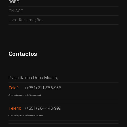
RGPD
CNIACC
Livro Reclamações
Contactos
Praça Rainha Dona Filipa 5,
Telef:
(+351) 211-956-956
Chamada para a rede fixa nacional
Telem:
(+351) 964-148-999
Chamada para a rede móvel nacional